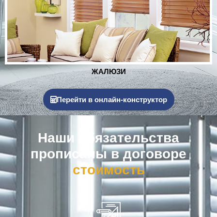
РОЛЬСТАВНИ
Перейти в онлайн-конструктор
Наши обязательства
прописаны в договоре
к
о
м
п
е
н
с
а
ц
и
я