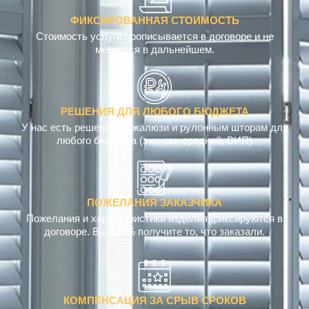
ФИКСИРОВАННАЯ СТОИМОСТЬ
Стоимость услуги прописывается в договоре и не
меняется в дальнейшем.
РЕШЕНИЯ ДЛЯ ЛЮБОГО БЮДЖЕТА
У нас есть решения по жалюзи и рулонным шторам для
любого бюджета (эконом, средний, ВИП)
ПОЖЕЛАНИЯ ЗАКАЗЧИКА
Пожелания и характеристики изделия фиксируются в
договоре. Вы 100% получите то, что заказали.
КОМПЕНСАЦИЯ ЗА СРЫВ СРОКОВ