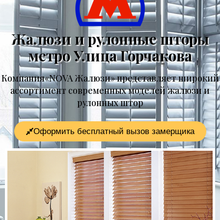
Жалюзи и рулонные шторы
метро Улица Горчакова
Компания«NOVA Жалюзи» представляет широкий
ассортимент современных моделей жалюзи и
рулонных штор
Оформить бесплатный вызов замерщика