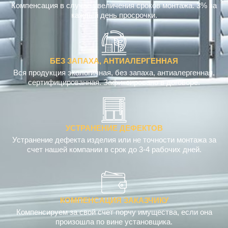
Компенсация в случае увеличения сроков монтажа. 3% за
каждый день просрочки.
БЕЗ ЗАПАХА, АНТИАЛЕРГЕННАЯ
Вся продукция экологичная, без запаха, антиалергенная,
сертифицированная. Зафиксировано в договоре.
УСТРАНЕНИЕ ДЕФЕКТОВ
Устранение дефекта изделия или не точности монтажа за
счет нашей компании в срок до 3-4 рабочих дней.
КОМПЕНСАЦИЯ ЗАКАЗЧИКУ
Компенсируем за свой счет порчу имущества, если она
произошла по вине установщика.