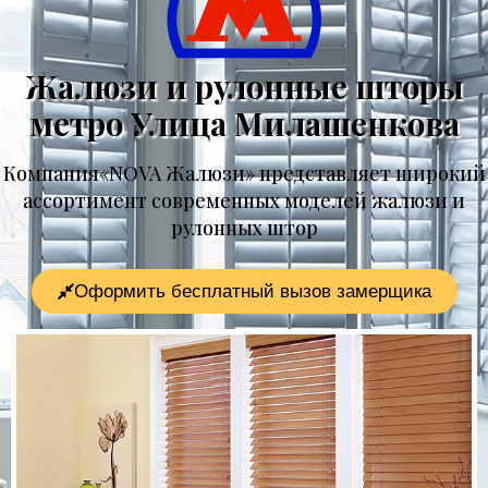
Жалюзи и рулонные шторы
метро Улица Милашенкова
Компания«NOVA Жалюзи» представляет широкий
ассортимент современных моделей жалюзи и
рулонных штор
Оформить бесплатный вызов замерщика