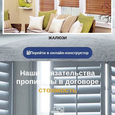
РОЛЬСТАВНИ
Перейти в онлайн-конструктор
Наши обязательства
прописаны в договоре
к
о
м
п
е
н
с
а
ц
и
я