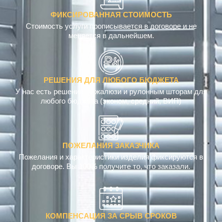
ФИКСИРОВАННАЯ СТОИМОСТЬ
Стоимость услуги прописывается в договоре и не
меняется в дальнейшем.
РЕШЕНИЯ ДЛЯ ЛЮБОГО БЮДЖЕТА
У нас есть решения по жалюзи и рулонным шторам для
любого бюджета (эконом, средний, ВИП)
ПОЖЕЛАНИЯ ЗАКАЗЧИКА
Пожелания и характеристики изделия фиксируются в
договоре. Вы 100% получите то, что заказали.
КОМПЕНСАЦИЯ ЗА СРЫВ СРОКОВ