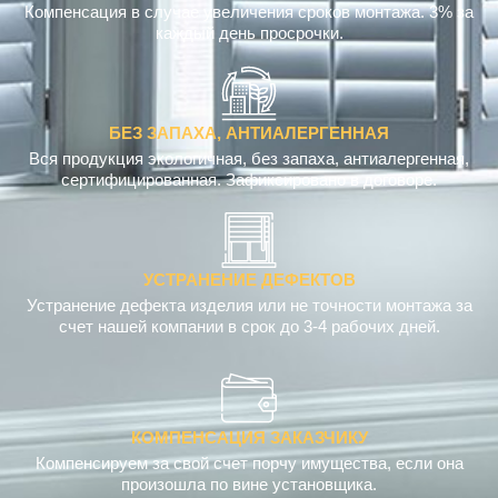
Компенсация в случае увеличения сроков монтажа. 3% за
каждый день просрочки.
БЕЗ ЗАПАХА, АНТИАЛЕРГЕННАЯ
Вся продукция экологичная, без запаха, антиалергенная,
сертифицированная. Зафиксировано в договоре.
УСТРАНЕНИЕ ДЕФЕКТОВ
Устранение дефекта изделия или не точности монтажа за
счет нашей компании в срок до 3-4 рабочих дней.
КОМПЕНСАЦИЯ ЗАКАЗЧИКУ
Компенсируем за свой счет порчу имущества, если она
произошла по вине установщика.