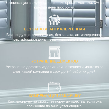
Компенсация в случае увеличения сроков монтажа. 3% за
каждый день просрочки.
БЕЗ ЗАПАХА, АНТИАЛЕРГЕННАЯ
Вся продукция экологичная, без запаха, антиалергенная,
сертифицированная. Зафиксировано в договоре.
УСТРАНЕНИЕ ДЕФЕКТОВ
Устранение дефекта изделия или не точности монтажа за
счет нашей компании в срок до 3-4 рабочих дней.
КОМПЕНСАЦИЯ ЗАКАЗЧИКУ
Компенсируем за свой счет порчу имущества, если она
произошла по вине установщика.