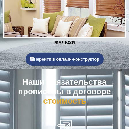
РОЛЬСТАВНИ
Перейти в онлайн-конструктор
Наши обязательства
прописаны в договоре
к
о
м
п
е
н
с
а