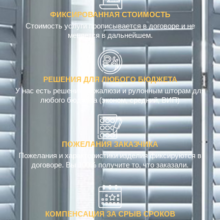
ФИКСИРОВАННАЯ СТОИМОСТЬ
Стоимость услуги прописывается в договоре и не
меняется в дальнейшем.
РЕШЕНИЯ ДЛЯ ЛЮБОГО БЮДЖЕТА
У нас есть решения по жалюзи и рулонным шторам для
любого бюджета (эконом, средний, ВИП)
ПОЖЕЛАНИЯ ЗАКАЗЧИКА
Пожелания и характеристики изделия фиксируются в
договоре. Вы 100% получите то, что заказали.
КОМПЕНСАЦИЯ ЗА СРЫВ СРОКОВ