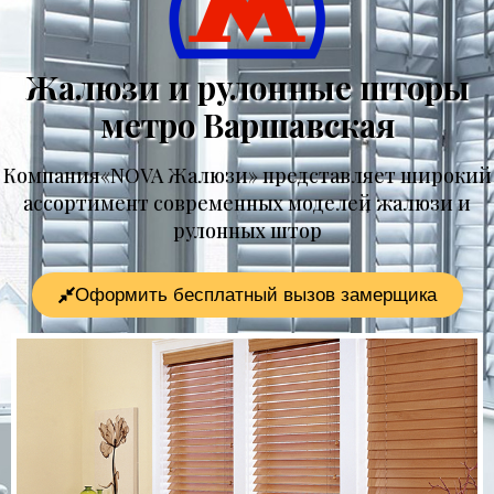
Жалюзи и рулонные шторы
метро Варшавская
Компания«NOVA Жалюзи» представляет широкий
ассортимент современных моделей жалюзи и
рулонных штор
Оформить бесплатный вызов замерщика