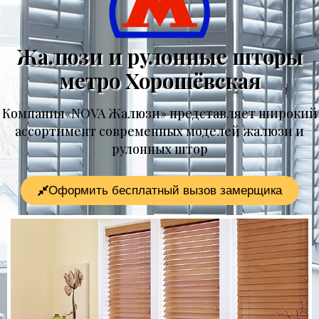
Жалюзи и рулонные шторы
метро Хорошёвская
Компания«NOVA Жалюзи» представляет широкий
ассортимент современных моделей жалюзи и
рулонных штор
Оформить бесплатный вызов замерщика