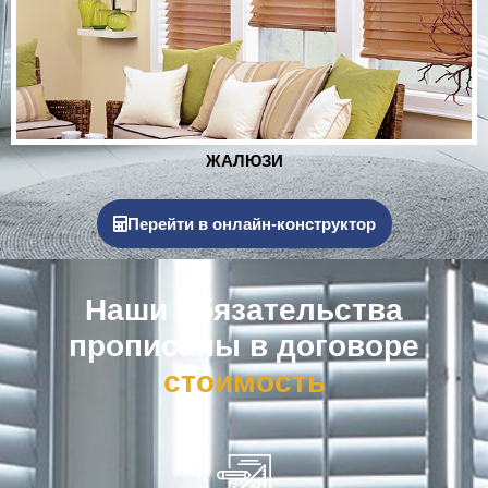
РОЛЬСТАВНИ
Перейти в онлайн-конструктор
Наши обязательства
прописаны в договоре
к
о
м
п
е
н
с
а
ц
и
я