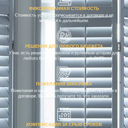
ФИКСИРОВАННАЯ СТОИМОСТЬ
Стоимость услуги прописывается в договоре и не
меняется в дальнейшем.
РЕШЕНИЯ ДЛЯ ЛЮБОГО БЮДЖЕТА
У нас есть решения по жалюзи и рулонным шторам для
любого бюджета (эконом, средний, ВИП)
ПОЖЕЛАНИЯ ЗАКАЗЧИКА
Пожелания и характеристики изделия фиксируются в
договоре. Вы 100% получите то, что заказали.
КОМПЕНСАЦИЯ ЗА СРЫВ СРОКОВ