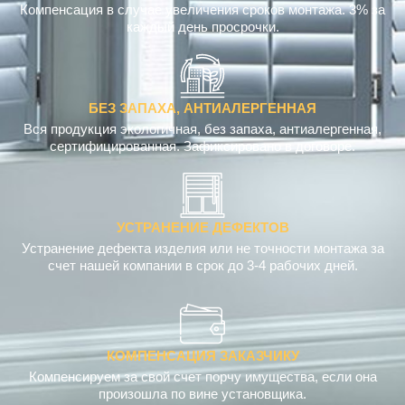
Компенсация в случае увеличения сроков монтажа. 3% за
каждый день просрочки.
БЕЗ ЗАПАХА, АНТИАЛЕРГЕННАЯ
Вся продукция экологичная, без запаха, антиалергенная,
сертифицированная. Зафиксировано в договоре.
УСТРАНЕНИЕ ДЕФЕКТОВ
Устранение дефекта изделия или не точности монтажа за
счет нашей компании в срок до 3-4 рабочих дней.
КОМПЕНСАЦИЯ ЗАКАЗЧИКУ
Компенсируем за свой счет порчу имущества, если она
произошла по вине установщика.